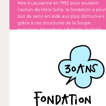
Née à Lausanne en 1992 pour soutenir
l’action de Mère Sofia, la fondation a pour
but de venir en aide aux plus démuni·e·s.
grâce à ces structures de la Soupe
populaire, Macadam, L'Echelle, le Répit.