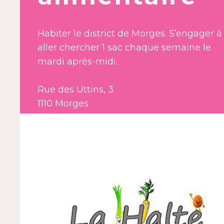
Habiter le district de Morges. S’engager à
aller chercher 1 sac chaque semaine le
mardi après-midi.
Rue des Uttins, 3
1110 Morges