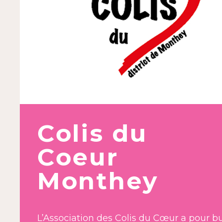
Colis du
Coeur
Monthey
L’Association des Colis du Cœur a pour b