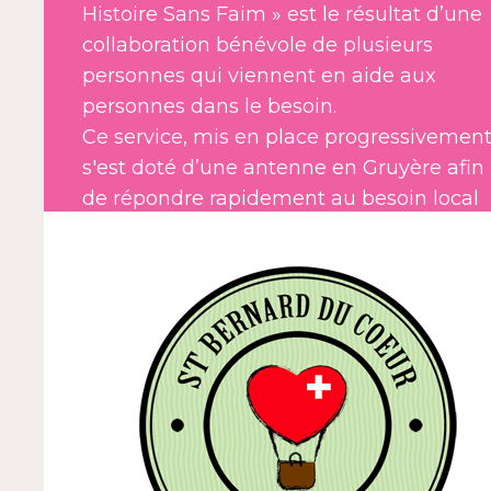
Histoire Sans Faim » est le résultat d’une
collaboration bénévole de plusieurs
personnes qui viennent en aide aux
personnes dans le besoin.
Ce service, mis en place progressivement
s'est doté d’une antenne en Gruyère afin
de répondre rapidement au besoin local
grâce à la générosité des commerçants q
soutiennent notre initiative.