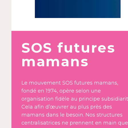
SOS futures
mamans
Le mouvement SOS futures mamans,
fondé en 1974, opère selon une
organisation fidèle au principe subsidiarit
Cela afin d’œuvrer au plus près des
mamans dans le besoin. Nos structures
centralisatrices ne prennent en main que