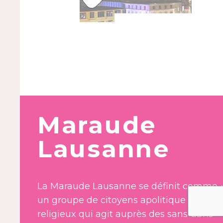
Maraude
Lausanne
La Maraude Lausanne se définit comme 
un groupe de citoyens apolitique et a-
religieux qui agit auprès des sans-abris