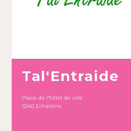
Tal'Entraide
Place de l'hôtel de ville
1040 Echallens