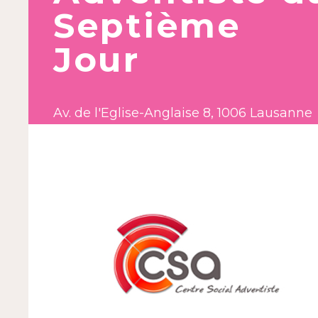
Septième
Jour
Av. de l'Eglise-Anglaise 8, 1006 Lausanne
Tél. 021 634 98 02