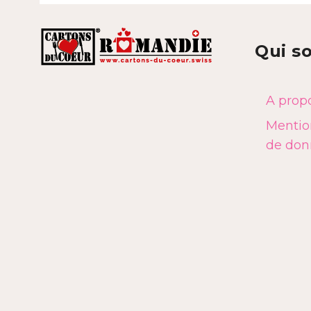
Qui s
A prop
Mention
de don