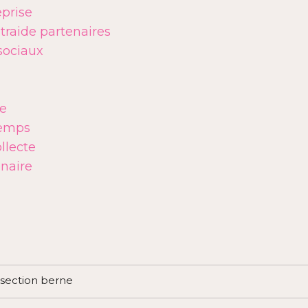
eprise
raide partenaires
sociaux
de
temps
llecte
naire
 section berne